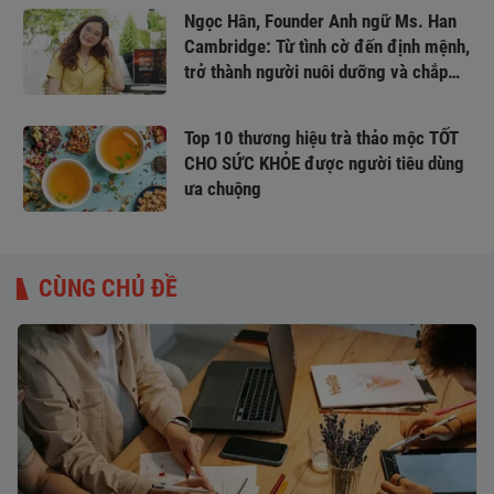
Ngọc Hân, Founder Anh ngữ Ms. Han
Cambridge: Từ tình cờ đến định mệnh,
trở thành người nuôi dưỡng và chắp
cánh ước mơ
Top 10 thương hiệu trà thảo mộc TỐT
CHO SỨC KHỎE được người tiêu dùng
ưa chuộng
CÙNG CHỦ ĐỀ