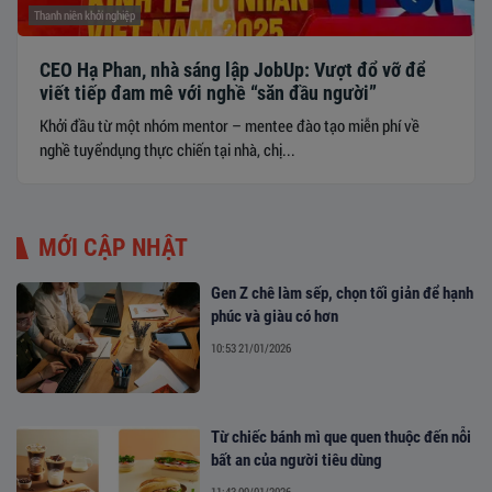
Thanh niên khởi nghiệp
CEO Hạ Phan, nhà sáng lập JobUp: Vượt đổ vỡ để
viết tiếp đam mê với nghề “săn đầu người”
Khởi đầu từ một nhóm mentor – mentee đào tạo miễn phí về
nghề tuyểndụng thực chiến tại nhà, chị...
MỚI CẬP NHẬT
Gen Z chê làm sếp, chọn tối giản để hạnh
phúc và giàu có hơn
10:53 21/01/2026
Từ chiếc bánh mì que quen thuộc đến nỗi
bất an của người tiêu dùng
11:43 09/01/2026