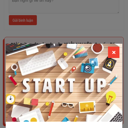
Gửi bình luận
Mỗi tuần một câu chuyện KHỞI NGHIỆP chuyển đến
email của bạn!
Xem chính xác các doanh nghiệp trực tuyến trên thế giới đạt
doanh thu hàng triệu USD như thế nào. Những câu chuyện có
thật từ những người sáng lập thực sự, những người sẵn sàng
chia sẻ thật lòng từ những ý tưởng khởi đầu - cho đến số tiền
chính xác mà họ đang kiếm được.
Tham gia ngay