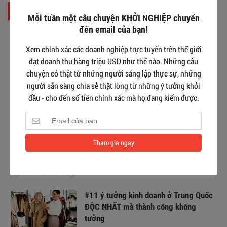
BÀI ĐỌC NHIỀU
Mỗi tuần một câu chuyện KHỞI NGHIỆP chuyển
đến email của bạn!
Khởi nghiệp tuổi 40: Kinh nghiệm và
bài học
Xem chính xác các doanh nghiệp trực tuyến trên thế giới
đạt doanh thu hàng triệu USD như thế nào. Những câu
chuyện có thật từ những người sáng lập thực sự, những
người sẵn sàng chia sẻ thật lòng từ những ý tưởng khởi
TOP 12+ ý tưởng khởi nghiệp cho sinh
đầu - cho đến số tiền chính xác mà họ đang kiếm được.
viên ÍT VỐN - LÀM LÀ THẮNG
#11 phát ngôn của sếp Hoàng Nam
Tham gia ngay
Tiến giúp bạn VƯỢT QUA NIỀM TIN
GIỚI HẠN
#11 ý tưởng kinh doanh ở Trung Quốc
ĐỘC NHẤT mà thành công không
tưởng