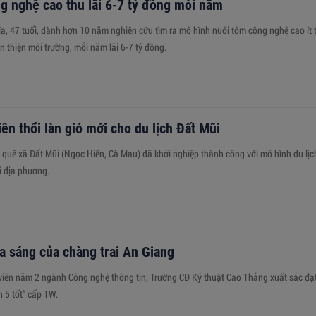
g nghệ cao thu lãi 6-7 tỷ đồng mỗi năm
, 47 tuổi, dành hơn 10 năm nghiên cứu tìm ra mô hình nuôi tôm công nghệ cao ít 
 thiện môi trường, mỗi năm lãi 6-7 tỷ đồng.
ên thổi làn gió mới cho du lịch Đất Mũi
 quê xã Đất Mũi (Ngọc Hiển, Cà Mau) đã khởi nghiệp thành công với mô hình du lịc
i địa phương.
ỏa sáng của chàng trai An Giang
 viên năm 2 ngành Công nghệ thông tin, Trường CĐ Kỹ thuật Cao Thắng xuất sắc đạ
n 5 tốt” cấp TW.