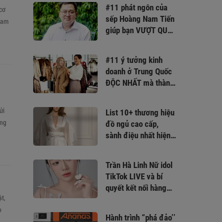
#11 phát ngôn của
cơ
sếp Hoàng Nam Tiến
tham
giúp bạn VƯỢT QUA
NIỀM TIN GIỚI HẠN
#11 ý tưởng kinh
doanh ở Trung Quốc
ĐỘC NHẤT mà thành
công không tưởng
ửi
List 10+ thương hiệu
ung
đồ ngủ cao cấp,
sành điệu nhất hiện
nay
Trần Hà Linh Nữ idol
TikTok LIVE và bí
quyết kết nối hàng
t,
triệu người hâm mộ
o
Hành trình “phá đảo’’