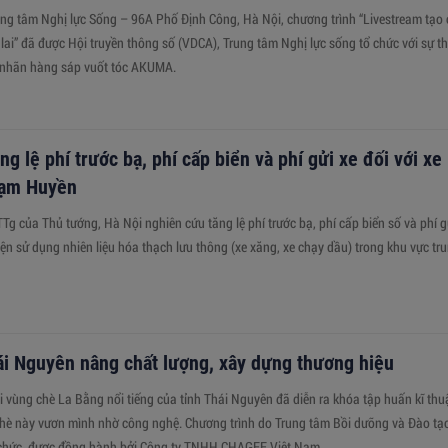
rung tâm Nghị lực Sống – 96A Phố Định Công, Hà Nội, chương trình “Livestream tạo 
 lai” đã được Hội truyền thông số (VDCA), Trung tâm Nghị lực sống tổ chức với sự 
 nhãn hàng sáp vuốt tóc AKUMA.
ng lệ phí trước bạ, phí cấp biển và phí gửi xe đối với xe
hạm Huyền
TTg của Thủ tướng, Hà Nội nghiên cứu tăng lệ phí trước bạ, phí cấp biển số và phí g
iện sử dụng nhiên liệu hóa thạch lưu thông (xe xăng, xe chạy dầu) trong khu vực tr
i Nguyên nâng chất lượng, xây dựng thương hiệu
 vùng chè La Bằng nổi tiếng của tỉnh Thái Nguyên đã diễn ra khóa tập huấn kĩ thuậ
hè này vươn mình nhờ công nghệ. Chương trình do Trung tâm Bồi dưỡng và Đào tạ
 chức, được đồng hành bởi Công ty TNHH CHAGEE Việt Nam.