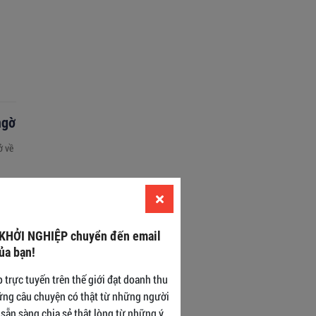
ngờ
ở về
 KHỞI NGHIỆP chuyển đến email
ủa bạn!
 ứng
trực tuyến trên thế giới đạt doanh thu
ững câu chuyện có thật từ những người
sẵn sàng chia sẻ thật lòng từ những ý