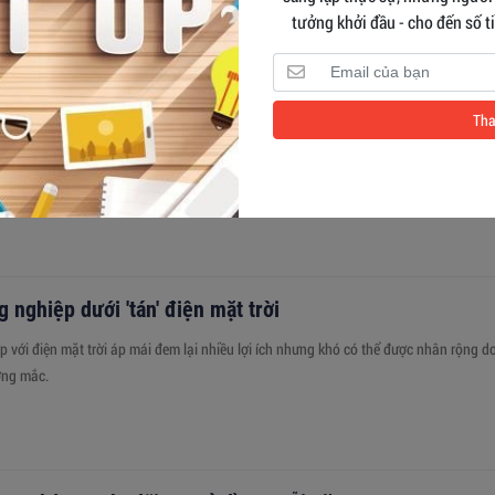
tưởng khởi đầu - cho đến số 
 giáo Jrai mê nông nghiệp cùng bà con nâng tầm giá trị 
Tha
 phạm Địa lý, nhưng thầy giáo trẻ Siu Sắt lại có niềm đam mê đặc biệt với nông ng
 tác giảng dạy, anh đã mạnh dạn thay đổi tư duy trồng cà phê của bà con nhằm n
iá trị hạt cà phê của buôn làng.
 nghiệp dưới 'tán' điện mặt trời
 với điện mặt trời áp mái đem lại nhiều lợi ích nhưng khó có thể được nhân rộng d
ớng mắc.