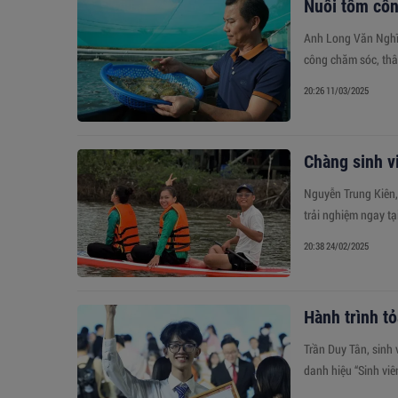
Nuôi tôm côn
Anh Long Văn Nghĩa
công chăm sóc, thân
20:26 11/03/2025
Chàng sinh vi
Nguyễn Trung Kiên,
trải nghiệm ngay tạ
20:38 24/02/2025
Hành trình t
Trần Duy Tân, sinh
danh hiệu “Sinh viê