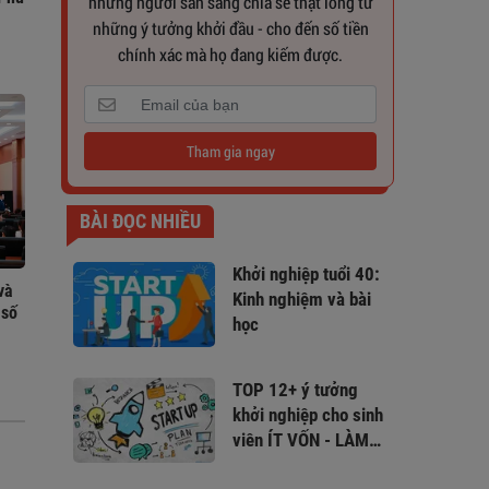
những người sẵn sàng chia sẻ thật lòng từ
những ý tưởng khởi đầu - cho đến số tiền
chính xác mà họ đang kiếm được.
Tham gia ngay
BÀI ĐỌC NHIỀU
Khởi nghiệp tuổi 40:
và
Kinh nghiệm và bài
 số
học
TOP 12+ ý tưởng
khởi nghiệp cho sinh
viên ÍT VỐN - LÀM
LÀ THẮNG