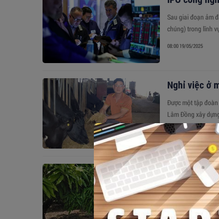
Sau giai đoạn ảm đ
chúng) trong lĩnh 
08:00 19/05/2025
Nghỉ việc ở m
Được một tập đoàn 
Lâm Đồng xây dựng 
09:07 05/05/2025
Kích thích s
Các nhà khoa học đã
phó với biến đổi khí
20:31 12/03/2025