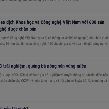
iao dịch Khoa học và Công nghệ Việt Nam với 600 sản
ghệ được chào bán
 học và Công nghệ Việt Nam (pha 1) có thông tin về 600 công nghệ chào bán dưới
 móc; 50 nhu cầu tìm mua công nghệ; 150 chuyên gia tư vấn và môi giới công nghệ.
 trải nghiệm, quảng bá nông sản vùng miền
i dung (KOCs, KOLs) sẽ tham gia trải nghiệm và truyền thông tại các địa điểm sản
chức phiên chợ OCOP trên nền tảng mạng xã hội gắn với Ngày hội Kols quảng bá 
ệ sắp tái sinh?