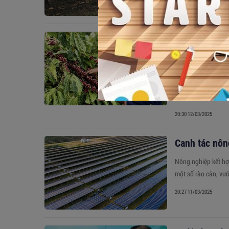
Gia Lai: Thầy
cà phê
Tốt nghiệp ngành sư
Song song với công
tầm chất lượng và g
20:30 12/03/2025
Canh tác nông
Nông nghiệp kết hợp
một số rào cản, vư
20:27 11/03/2025