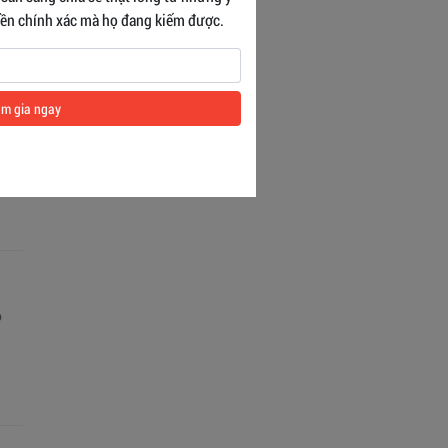
tiền chính xác mà họ đang kiếm được.
hạt
m gia ngay
hiệp.
âng
o