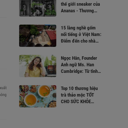
thế giới sneaker của
Ananas - Thương
hiệu giày Việt “sinh
sau đẻ muộn’'
15 làng nghề gốm
nổi tiếng ở Việt Nam:
Điểm đến cho nhà
kinh doanh gốm sứ
Ngọc Hân, Founder
Anh ngữ Ms. Han
Cambridge: Từ tình
cờ đến định mệnh,
trở thành người nuôi
 xuất
Top 10 thương hiệu
dưỡng và chắp cánh
nông
trà thảo mộc TỐT
ước mơ
CHO SỨC KHỎE
được người tiêu
dùng ưa chuộng