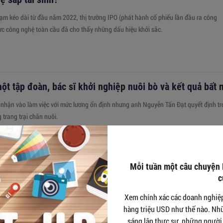
ạm kéo dài từ đầu năm 2022, thị trường IPO (phát hành cổ phiếu lần đầu ra công
vực công nghệ toàn cầu đã cho thấy những dấu hiệu khởi sắc.
ột tập đoàn, bác sĩ khởi nghiệp nuôi bò và kết quả bất 
nhận vào làm việc với mức lương ổn định nhưng anh Nguyễn Tấn Đạt quyết định tr
trang trại chăn nuôi.
Mỗi tuần một câu chuyện
inh trưởng cây trồng trên đất nhiễm mặn
c
 tạo ra chế phẩm vi sinh kích thích sinh trưởng cho cây trồng trên đất nhiễm mặn,
Xem chính xác các doanh nghiệp 
 hậu...
hàng triệu USD như thế nào. Nh
sáng lập thực sự, những người 