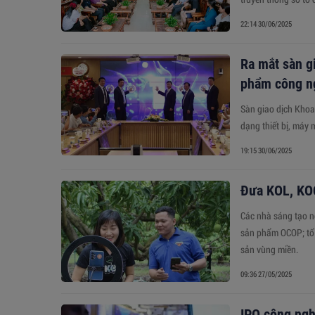
22:14 30/06/2025
Ra mắt sàn g
phẩm công n
Sàn giao dịch Khoa
dạng thiết bị, máy
19:15 30/06/2025
Đưa KOL, KOC
Các nhà sáng tạo nộ
sản phẩm OCOP; tổ 
sản vùng miền.
09:36 27/05/2025
IPO công ngh