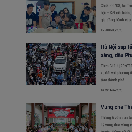
Chiều 02/08, tại T
hội – Kết nối tương
gia đồng hành của
15:50 03/08/2025
Hà Nội sắp tă
xăng, dầu P
Theo Chỉ thị 20/CT-
xe đối với phương t
tâm thành phố.
10:09 14/07/2025
Vùng chè Thá
Tháng 6 vừa qua tại
kỳ vọng đưa vùng c
truyền thông số tổ