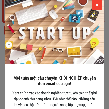
Tham gia ngay
BÀI ĐỌC NHIỀU
Khởi nghiệp tuổi 40: Kinh nghiệm và
bài học
TOP 12+ ý tưởng khởi nghiệp cho sinh
viên ÍT VỐN - LÀM LÀ THẮNG
Mỗi tuần một câu chuyện KHỞI NGHIỆP chuyển
đến email của bạn!
#11 phát ngôn của sếp Hoàng Nam
Xem chính xác các doanh nghiệp trực tuyến trên thế giới
Tiến giúp bạn VƯỢT QUA NIỀM TIN
đạt doanh thu hàng triệu USD như thế nào. Những câu
GIỚI HẠN
chuyện có thật từ những người sáng lập thực sự, những