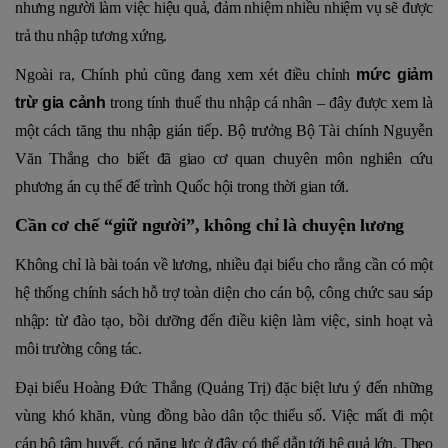
nhưng người làm việc hiệu quả, đảm nhiệm nhiều nhiệm vụ sẽ được
trả thu nhập tương xứng.
Ngoài ra, Chính phủ cũng đang xem xét điều chỉnh
mức giảm
trừ gia cảnh
trong tính thuế thu nhập cá nhân – đây được xem là
một cách tăng thu nhập gián tiếp. Bộ trưởng Bộ Tài chính Nguyễn
Văn Thắng cho biết đã giao cơ quan chuyên môn nghiên cứu
phương án cụ thể để trình Quốc hội trong thời gian tới.
Cần cơ chế “giữ người”, không chỉ là chuyện lương
Không chỉ là bài toán về lương, nhiều đại biểu cho rằng cần có một
hệ thống chính sách hỗ trợ toàn diện cho cán bộ, công chức sau sáp
nhập: từ đào tạo, bồi dưỡng đến điều kiện làm việc, sinh hoạt và
môi trường công tác.
Đại biểu Hoàng Đức Thắng (Quảng Trị) đặc biệt lưu ý đến những
vùng khó khăn, vùng đồng bào dân tộc thiểu số. Việc mất đi một
cán bộ tâm huyết, có năng lực ở đây có thể dẫn tới hệ quả lớn. Theo