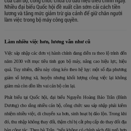
của cán bộ, công chức chưa có dấu hiệu điều chỉnh ngay.
Nhiều đại biểu Quốc hội đề xuất cần sớm cải cách tiền
lương và tăng mức giảm trừ gia cảnh để giữ chân người
làm việc trong bộ máy công quyền.
Làm nhiều việc hơn, lương vẫn như cũ
Việc sáp nhập các đơn vị hành chính đang diễn ra theo lộ trình đến
năm 2030 với mục tiêu tinh gọn bộ máy, nâng cao hiệu lực, hiệu
quả. Tuy nhiên, điều này cũng kéo theo hệ lụy: một số địa phương
giảm số lượng xã, huyện nhưng khối lượng công việc lại không
giảm mà còn dồn lên vai cán bộ còn lại.
Phát biểu tại Quốc hội, đại biểu Nguyễn Hoàng Bảo Trân (Bình
Dương) cho rằng nhiều cán bộ, công chức sau sáp nhập phải kiêm
nhiệm nhiều việc, di chuyển xa hơn, sinh hoạt bị đảo lộn. Trong khi
đó, thu nhập không thay đổi, thậm chí bị cắt phụ cấp do thay đổi địa
bàn công tác. Theo bà Trân, “nếu không có chính sách đãi ngộ hợp