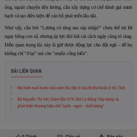
ông, ngoài chuyện tiền lương, cần xây dựng cơ chế đánh giá minh
bạch và tạo điều kiện để cán bộ phát triển lâu dài.
Như vậy, câu hỏi "Lương có tăng sau sáp nhập?" chưa thể trả lời
ngay bằng con số, nhưng áp lực đòi hỏi cải cách ngày càng rõ ràng.
Điều quan trọng lúc này là giữ được động lực cho đội ngũ – để họ
không chỉ "ở lại" mà còn "muốn cống hiến".
BÀI LIÊN QUAN
Mô hình nuôi hươu mỗi năm thu tiền tỉ của Bí thư Đoàn ở Hà Tĩnh
Bà Nguyễn Thị Hải, Giám đốc HTX Chè La Bằng: Xây dựng và
phát triển thương hiệu chè "sạch - ngon - chất lượng"
0
Thích
Chia sẻ
Báo xấu