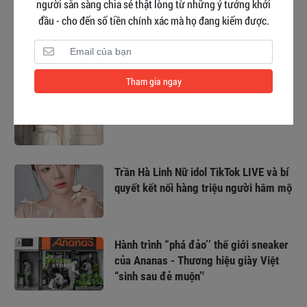
người sẵn sàng chia sẻ thật lòng từ những ý tưởng khởi
đầu - cho đến số tiền chính xác mà họ đang kiếm được.
#11 ý tưởng kinh doanh ở Trung Quốc
ĐỘC NHẤT mà thành công không
tưởng
Tham gia ngay
List 10+ thương hiệu đồ ngủ cao cấp,
sành điệu nhất hiện nay
Trần Hà Linh Nữ idol TikTok LIVE và bí
quyết kết nối hàng triệu người hâm mộ
Hành trình “phá đảo’’ thế giới sneaker
của Ananas - Thương hiệu giày Việt
“sinh sau đẻ muộn’'