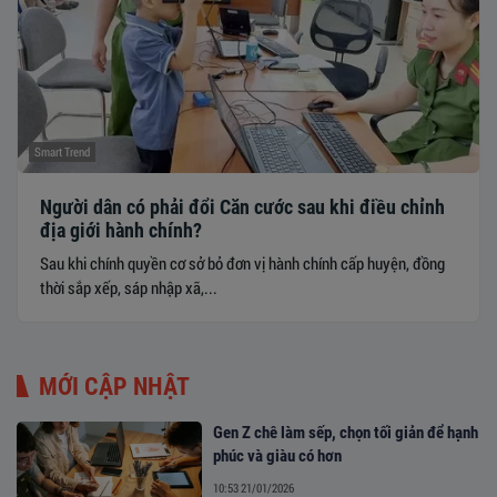
Smart Trend
Người dân có phải đổi Căn cước sau khi điều chỉnh
địa giới hành chính?
Sau khi chính quyền cơ sở bỏ đơn vị hành chính cấp huyện, đồng
thời sắp xếp, sáp nhập xã,...
MỚI CẬP NHẬT
Gen Z chê làm sếp, chọn tối giản để hạnh
phúc và giàu có hơn
10:53 21/01/2026