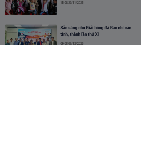
15:08 20/11/2025
Sẵn sàng cho Giải bóng đá Báo chí các
tỉnh, thành lần thứ XI
09:08 06/12/2025
Khởi động Giải bóng đá báo chí tỉnh
thành năm 2025
07:39 23/11/2025
Hỗ trợ Người cao tuổi “khởi nghiệp trên
Nền tảng số”
16:00 20/11/2025