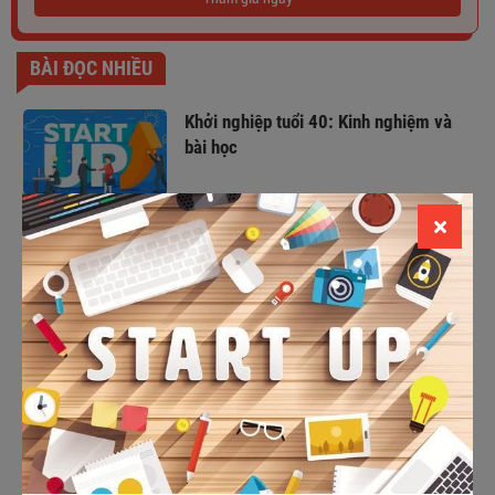
BÀI ĐỌC NHIỀU
Khởi nghiệp tuổi 40: Kinh nghiệm và
bài học
TOP 12+ ý tưởng khởi nghiệp cho sinh
viên ÍT VỐN - LÀM LÀ THẮNG
#11 phát ngôn của sếp Hoàng Nam
Tiến giúp bạn VƯỢT QUA NIỀM TIN
GIỚI HẠN
#11 ý tưởng kinh doanh ở Trung Quốc