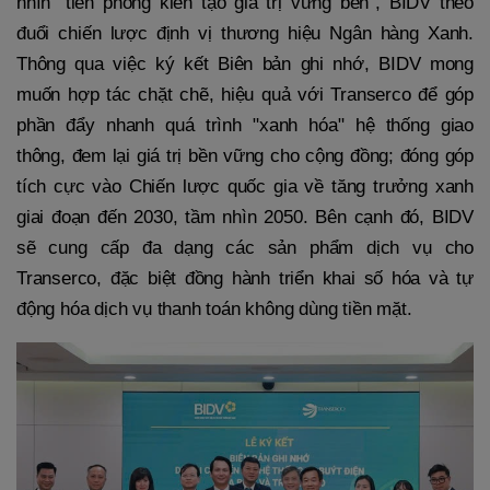
nhìn "tiên phong kiến tạo giá trị vững bền", BIDV theo
đuổi chiến lược định vị thương hiệu Ngân hàng Xanh.
Thông qua việc ký kết Biên bản ghi nhớ, BIDV mong
muốn hợp tác chặt chẽ, hiệu quả với Transerco để góp
phần đẩy nhanh quá trình "xanh hóa" hệ thống giao
thông, đem lại giá trị bền vững cho cộng đồng; đóng góp
tích cực vào Chiến lược quốc gia về tăng trưởng xanh
giai đoạn đến 2030, tầm nhìn 2050. Bên cạnh đó, BIDV
sẽ cung cấp đa dạng các sản phẩm dịch vụ cho
Transerco, đặc biệt đồng hành triển khai số hóa và tự
động hóa dịch vụ thanh toán không dùng tiền mặt.