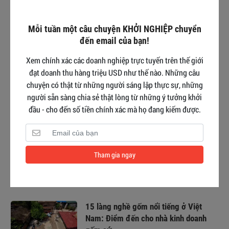
ĐỘC NHẤT mà thành công không
tưởng
Mỗi tuần một câu chuyện KHỞI NGHIỆP chuyển
đến email của bạn!
List 10+ thương hiệu đồ ngủ cao cấp,
sành điệu nhất hiện nay
Xem chính xác các doanh nghiệp trực tuyến trên thế giới
đạt doanh thu hàng triệu USD như thế nào. Những câu
chuyện có thật từ những người sáng lập thực sự, những
người sẵn sàng chia sẻ thật lòng từ những ý tưởng khởi
Trần Hà Linh Nữ idol TikTok LIVE và bí
đầu - cho đến số tiền chính xác mà họ đang kiếm được.
quyết kết nối hàng triệu người hâm mộ
Hành trình “phá đảo’’ thế giới sneaker
Tham gia ngay
của Ananas - Thương hiệu giày Việt
“sinh sau đẻ muộn’'
15 làng nghề gốm nổi tiếng ở Việt
Nam: Điểm đến cho nhà kinh doanh