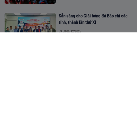
Sẵn sàng cho Giải bóng đá Báo chí các
tỉnh, thành lần thứ XI
09:08 06/12/2025
Khởi động Giải bóng đá báo chí tỉnh
thành năm 2025
07:39 23/11/2025
Hỗ trợ Người cao tuổi “khởi nghiệp trên
Nền tảng số”
16:00 20/11/2025
Hỗ trợ hàng trăm đầu sách xây dựng Thư