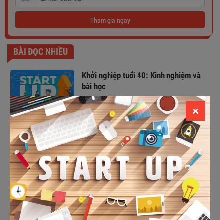
Tham gia ngay
BÀI ĐỌC NHIỀU
Khởi nghiệp tuổi 40: Kinh nghiệm và
bài học
TOP 12+ ý tưởng khởi nghiệp cho sinh
viên ÍT VỐN - LÀM LÀ THẮNG
#11 phát ngôn của sếp Hoàng Nam
Tiến giúp bạn VƯỢT QUA NIỀM TIN
GIỚI HẠN