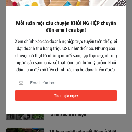
#11 ý tưởng kinh doanh ở Trung Quốc
ĐỘC NHẤT mà thành công không
tưởng
Mỗi tuần một câu chuyện KHỞI NGHIỆP chuyển
đến email của bạn!
List 10+ thương hiệu đồ ngủ cao cấp,
Xem chính xác các doanh nghiệp trực tuyến trên thế giới
sành điệu nhất hiện nay
đạt doanh thu hàng triệu USD như thế nào. Những câu
chuyện có thật từ những người sáng lập thực sự, những
người sẵn sàng chia sẻ thật lòng từ những ý tưởng khởi
đầu - cho đến số tiền chính xác mà họ đang kiếm được.
Trần Hà Linh Nữ idol TikTok LIVE và bí
quyết kết nối hàng triệu người hâm mộ
Tham gia ngay
Hành trình “phá đảo’’ thế giới sneaker
của Ananas - Thương hiệu giày Việt
“sinh sau đẻ muộn’'
15 làng nghề gốm nổi tiếng ở Việt