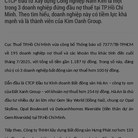
​​​​​​​CTCP Đầu tư Xây dựng Công nghiệp Nam Kim là một
trong 3 doanh nghiệp đứng đầu nợ thuế tại TP.Hồ Chí
Minh. Theo tìm hiểu, doanh nghiệp này có tiềm lực khá
mạnh và là thành viên của Kim Oanh Group.
Cục Thuế TP.Hồ Chí Minh vừa công bố Thông báo số 7377/TB-TPHCM
về 195 doanh nghiệp nợ thuế và các khoản thu khác tính đến cuối
tháng 7/2025, với tổng số tiền gần 1.187 tỷ đồng. Trong số này, đáng
chú ý có 3 doanh nghiệp bất động sản nợ thuế hơn 100 tỷ đồng.
Dẫn đầu là CTCP Đầu tư Kinh doanh Bất động sản Hà An – công ty con
của Đất Xanh Group – với khoản nợ thuế hơn 254 tỷ đồng. Hà An là chủ
đầu tư nhiều dự án lớn như Gem Sky World (Đồng Nai), chung cư Opal
Skyline, Opal Boulevard và Datxanhhomes Riverside (tiền thân dự án
Gem Riverside) tại TP.Hồ Chí Minh.
Tiếp theo, Công ty TNHH Xây dựng Bất động sản Hưng Phát nợ hơn 133